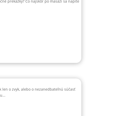
točné prekážky? Čo najskôr po masáži sa napite
k len o zvyk, alebo o nezanedbateľnú súčasť
u...