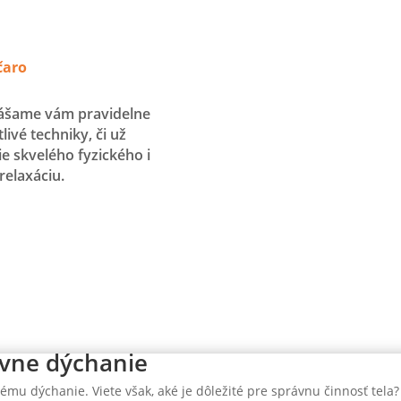
čaro
nášame vám pravidelne
ivé techniky, či už
ie skvelého fyzického i
relaxáciu.
vne dýchanie
ému dýchanie. Viete však, aké je dôležité pre správnu činnosť tel