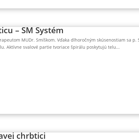
ticu – SM Systém
erapeutom MUDr. Smíškom. Vďaka dlhoročným skúsenostiam sa p. Smí
álu. Aktívne svalové partie tvoriace špirálu poskytujú telu...
vej chrbtici