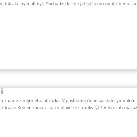
m tak ako by mali byť. Dochádza k ich rýchlejšiemu opotrebeniu, sú
i
m známe z nejdného obrázka. V poslednej dobe sa stali symbolom
dravie.Koniec koncov, sú i v hlavičke stránky 🙂 Tento druh masáže