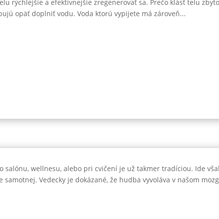
 rýchlejšie a efektívnejšie zregenerovať sa. Prečo klásť telu zby
ujú opäť doplniť vodu. Voda ktorú vypijete má zároveň...
alónu, wellnesu, alebo pri cvičení je už takmer tradíciou. Ide vša
be samotnej. Vedecky je dokázané, že hudba vyvoláva v našom mozg