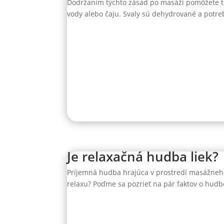
Dodržaním týchto zásad po masáži pomôžete telu
vody alebo čaju. Svaly sú dehydrované a potreb
Je relaxačná hudba liek?
Príjemná hudba hrajúca v prostredí masážneho s
relaxu? Poďme sa pozrieť na pár faktov o hud