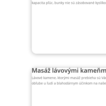
kapacita pľúc, bunky nie sú zásobované kyslíko
Masáž lávovými kameňm
Lávové kamene, ktorými masáž prebieha sú Vá
obľube u ľudí a blahodárnym účinkom na naše z